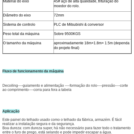
Material do eixo
45# aço de alta qualidade, trituração do
moedor do rolo.
Diâmetro do eixo
72mm
Sistema de controlo
PLC de Mitsubishi & conversor
Peso total da máquina
Sobre 9500KGS
O tamanho da máquina
aproximadamente 18m×1.8m× 1.5m (dependa
do projeto final)
Fluxo de funcionamento da máquina
Decoiling----guiamento e alimentação ----formação do rolo----pressão----corte
ao comprimento----corra para fora a tabela
Aplicação
Este painel do telhado usado como o telhado da fábrica, armazém. É fácil
realizar a instalação segura e da segurança.
Boa dureza: com dureza super, há não necessário para fazer todo o tratamento
entre o furo de prego, está selando e pode impedir escapar a água.