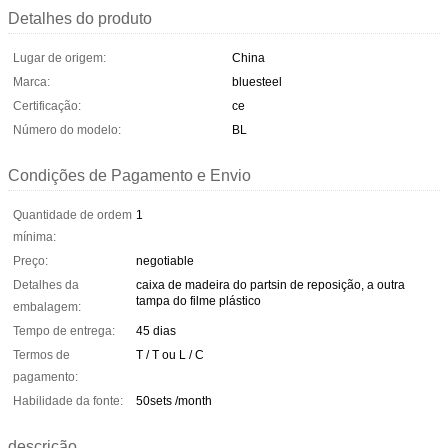
Detalhes do produto
Lugar de origem:
China
Marca:
bluesteel
Certificação:
ce
Número do modelo:
BL
Condições de Pagamento e Envio
Quantidade de ordem
1
mínima:
Preço:
negotiable
Detalhes da
caixa de madeira do partsin de reposição, a outra
tampa do filme plástico
embalagem:
Tempo de entrega:
45 dias
Termos de
T / T ou L / C
pagamento:
Habilidade da fonte:
50sets /month
descrição