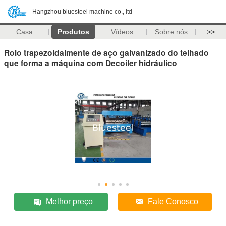
Hangzhou bluesteel machine co., ltd
Casa
Produtos
Vídeos
Sobre nós
>>
Rolo trapezoidalmente de aço galvanizado do telhado
que forma a máquina com Decoiler hidráulico
Melhor preço
Fale Conosco