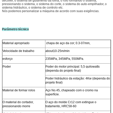
decoiler, o sistema de guiamento da folha, o rolo formando o sistema,
pressionando o sistema, o sistema do corte, o sistema do auto-empilhador, o
sistema hidráulico, o sistema de controlo etc.
Nós podemos personalizar a máquina de acordo com suas exigências.
Parâmetro técnico
Material apropriado
chapa de aço da cor; 0.3-07mm,
Velocidade de trabalho
about10-25m/min
esforço
235MPa, 345MPa, 550MPa.
Poder
Poder do motor principal: 5,5 quilowatts
(dependa do projeto final)
Poder hidráulico da estação: 4Kw (dependa do
projeto final)
Material de formar rolos
Aço No.45, chapeado com o cromo na
superfície.
O material do cortador,
O aço do molde Cr12 com extingue o
pressionando morre
tratamento, HRC58-60