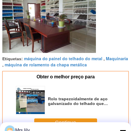
máquina do painel do telhado do metal
Maquinaria
Etiquetas:
,
máquina de rolamento da chapa metálica
,
Obter o melhor preço para
Rolo trapezoidalmente de aço
galvanizado do telhado que
forma a máquina com Decoiler
hidráulico
Continue
Mrs.lily