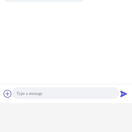
Bate-papo
Pedir um
orçamento
Photo