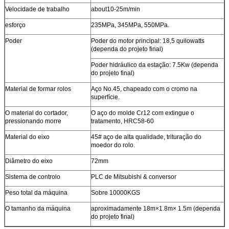
Velocidade de trabalho
about10-25m/min
esforço
235MPa, 345MPa, 550MPa.
Poder
Poder do motor principal: 18,5 quilowatts
(dependa do projeto final)
Poder hidráulico da estação: 7.5Kw (dependa
do projeto final)
Material de formar rolos
Aço No.45, chapeado com o cromo na
superfície.
O material do cortador,
O aço do molde Cr12 com extingue o
pressionando morre
tratamento, HRC58-60
Material do eixo
45# aço de alta qualidade, trituração do
moedor do rolo.
Diâmetro do eixo
72mm
Sistema de controlo
PLC de Mitsubishi & conversor
Peso total da máquina
Sobre 10000KGS
O tamanho da máquina
aproximadamente 18m×1.8m× 1.5m (dependa
do projeto final)