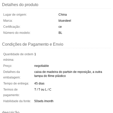
Detalhes do produto
Lugar de origem:
China
Marca:
bluesteel
Certificação:
ce
Número do modelo:
BL
Condições de Pagamento e Envio
Quantidade de ordem
1
mínima:
Preço:
negotiable
Detalhes da
caixa de madeira do partsin de reposição, a outra
tampa do filme plástico
embalagem:
Tempo de entrega:
45 dias
Termos de
T / T ou L / C
pagamento:
Habilidade da fonte:
50sets /month
descrição