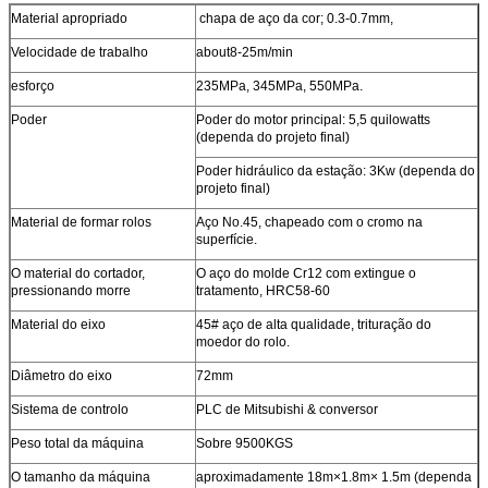
Material apropriado
chapa de aço da cor; 0.3-0.7mm,
Velocidade de trabalho
about8-25m/min
esforço
235MPa, 345MPa, 550MPa.
Poder
Poder do motor principal: 5,5 quilowatts
(dependa do projeto final)
Poder hidráulico da estação: 3Kw (dependa do
projeto final)
Material de formar rolos
Aço No.45, chapeado com o cromo na
superfície.
O material do cortador,
O aço do molde Cr12 com extingue o
pressionando morre
tratamento, HRC58-60
Material do eixo
45# aço de alta qualidade, trituração do
moedor do rolo.
Diâmetro do eixo
72mm
Sistema de controlo
PLC de Mitsubishi & conversor
Peso total da máquina
Sobre 9500KGS
O tamanho da máquina
aproximadamente 18m×1.8m× 1.5m (dependa