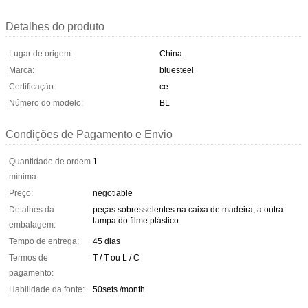
Detalhes do produto
Lugar de origem:
China
Marca:
bluesteel
Certificação:
ce
Número do modelo:
BL
Condições de Pagamento e Envio
Quantidade de ordem
1
mínima:
Preço:
negotiable
Detalhes da
peças sobresselentes na caixa de madeira, a outra
tampa do filme plástico
embalagem:
Tempo de entrega:
45 dias
Termos de
T / T ou L / C
pagamento:
Habilidade da fonte:
50sets /month