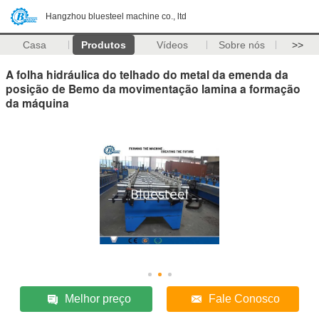
Hangzhou bluesteel machine co., ltd
Casa
Produtos
Vídeos
Sobre nós
>>
A folha hidráulica do telhado do metal da emenda da
posição de Bemo da movimentação lamina a formação
da máquina
Melhor preço
Fale Conosco