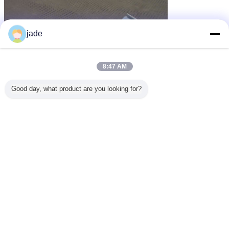
jade
8:47 AM
Good day, what product are you looking for?
Nós podemos igualmente personalizar os produtos de acordo com
exigências de s do cliente '
máquina ereta do painel da emenda
Etiquetas:
,
máquina ereta do telhado do metal da emenda
,
máquina ereta do telhado da emenda
Obter o melhor preço para