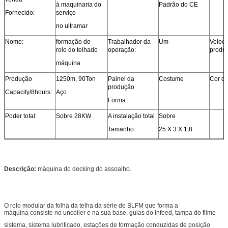
à maquinaria do
Padrão do CE
Fornecido:
serviço
no ultramar
Nome:
formação do
Trabalhador da
Um
Veloci
rolo do telhado
operação:
produ
máquina
Produção
1250m, 90Ton
Painel da
Costume
Cor d
produção
Capacity/8hours:
Aço
Forma:
Poder total:
Sobre 28KW
A instalação total
Sobre
Tamanho:
25 X 3 X 1,8
Descrição:
máquina do decking do assoalho.
O rolo modular da folha da telha da série de BLFM que forma a
máquina consiste no uncoiler e na sua base, guias do infeed, tampa do filme
sistema, sistema lubrificado, estações de formação conduzidas de posição