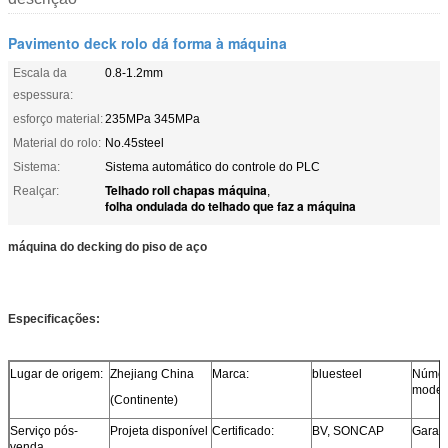
Pavimento deck rolo dá forma à máquina
Escala da
0.8-1.2mm
espessura:
esforço material:
235MPa 345MPa
Material do rolo:
No.45steel
Sistema:
Sistema automático do controle do PLC
Telhado roll chapas máquina
Realçar:
,
folha ondulada do telhado que faz a máquina
máquina do decking do piso de aço
Especificações:
Lugar de origem:
Zhejiang China
Marca:
bluesteel
Númer
model
(Continente)
Serviço pós-
Projeta disponível
Certificado:
BV, SONCAP
Garant
venda