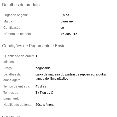
Detalhes do produto
Lugar de origem:
China
Marca:
bluesteel
Certificação:
ce
Número do modelo:
76-305-915
Condições de Pagamento e Envio
Quantidade de ordem
1
mínima:
Preço:
negotiable
Detalhes da
caixa de madeira do partsin de reposição, a outra
tampa do filme plástico
embalagem:
Tempo de entrega:
45 dias
Termos de
T / T ou L / C
pagamento:
Habilidade da fonte:
50sets /month
descrição