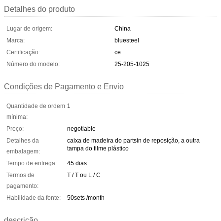
Detalhes do produto
Lugar de origem:
China
Marca:
bluesteel
Certificação:
ce
Número do modelo:
25-205-1025
Condições de Pagamento e Envio
Quantidade de ordem
1
mínima:
Preço:
negotiable
Detalhes da
caixa de madeira do partsin de reposição, a outra
tampa do filme plástico
embalagem:
Tempo de entrega:
45 dias
Termos de
T / T ou L / C
pagamento:
Habilidade da fonte:
50sets /month
descrição