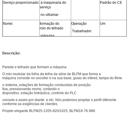
Serviço proporcionado:
à maquinaria do
Padrão do CE
serviço
no ultramar
Nome:
formação do
Operação
Um
rolo do telhado
Trabalhador:
máquina
Produção
12000m, aço 50Ton
Painel da
Costume
produção
Capacity/8hours:
Descrição:
Forma:
Poder total:
Sobre 16KW
A instalação total
Sobre
Parede e telhado que formam a máquina
Tamanho:
25 X 3 X 1,8
O rolo modular da folha da telha da série de BLFM que forma a
máquina consiste no uncoiler e na sua base, guias do infeed, tampa do filme
o sistema, estações de formação conduzidas de posição
fixa, pressionando morre, cortando o
dispositivo, estação hidráulica, controle do PLC
console e assim por diante. e etc. Nós podemos projetar o perfil diferente
conforme as exigências de clientes.
Projeto elegante BLFM25-1205-820/1025, BLFM18-76-988.