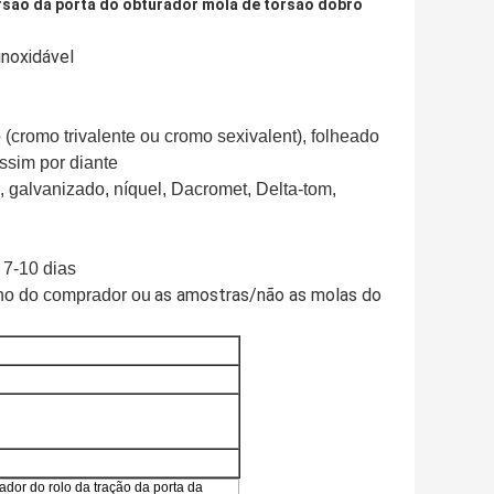
rsão da porta do obturador mola de torsão dobro
inoxidável
 (cromo trivalente ou cromo sexivalent), folheado
ssim por diante
, galvanizado, níquel, Dacromet, Delta-tom,
 7-10 dias
as amostras/não as molas do
ho do comprador ou
dor do rolo da tração da porta da