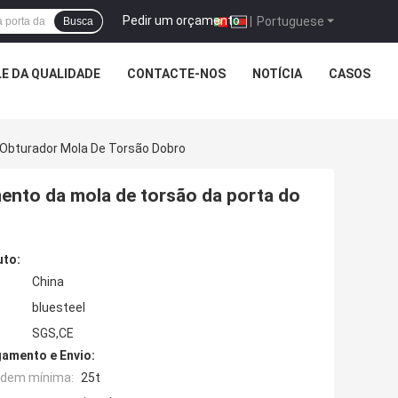
Pedir um orçamento
|
Portuguese
Busca
E DA QUALIDADE
CONTACTE-NOS
NOTÍCIA
CASOS
 Obturador Mola De Torsão Dobro
ento da mola de torsão da porta do
uto:
China
bluesteel
SGS,CE
amento e Envio:
rdem mínima:
25t