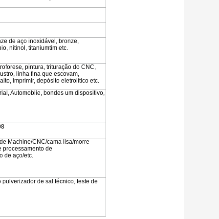
e de aço inoxidável, bronze,
, nitinol, titaniumtim etc.
oforese, pintura, trituração do CNC,
ustro, linha fina que escovam,
o, imprimir, depósito eletrolítico etc.
ial, Automoblie, bondes um dispositivo,
08
e de Machine/CNC/cama lisa/morre
de processamento de
 de aço/etc.
pulverizador de sal técnico, teste de