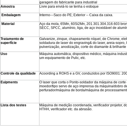
garagem do fabricante para industrial
Amostra
Livre para enviá-lo se tenha o estoque
Embalagem
Interno---Saco do PE; Exterior -- Caixa da caixa.
Material
Aço da mola, 65Mn, 60Si2Mn, 201.301.304.316.603 bronz
SECC, SPCC, alumínio, liga, de aço inoxidável de alumínio
Tratamento de
Galvanize, zinque, chapeamento níquel, de Chrome, eletr
superfície
soldadura de laser do engraving& do laser, areia-sopro, l
pulverização, anodização, corte do diamante & brilhante alt
Uso
Máquina automática, dispositivo médico, máquina industr
um equipamento de Pulic, etc.
Controle da qualidade
Acoording a ROHS e a GV, conduzidos por ISO9001: 20
Euipments
O laser que corta o Ponto-soldador da máquina de cort
moedor/tipo servo de aço imprensa da máquina/dobro 
perfurador/máquina de borda/máquina de processamento
Lista dos testes
Máquina de medição coordenada, verificador projetor, do 
HTHH, verificador etc. da abrasão.