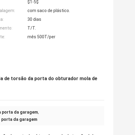
$1-5$
alagem:
com saco de plástico.
a:
30 dias
mento:
T/T.
te:
mês 500T/per
a de torsão da porta do obturador mola de
a porta da garagem
,
a porta da garagem