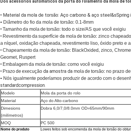
Dos acessórios automáticos da porta do rolamento da mola de to
• Material da mola de torsão: Aço carbono & aço steel&sSpring 
•
Diâmetro
do
fio
da
mola
de
torsão
: 0.1-8mm
•
Tamanho
da mola
de
torsão
: todo o size/AS que você exigiu
•
da
Revestimento
da
superfície
mola
de
torsão
: zinco chapeado
a níquel, oxidação chapeada, revestimento liso,
óxido preto
e a
•
Chapeamento
da mola
de
torsão
: BlackOxided, zinco, Chrome
Geomet, Ruspert
•
Embalagem
da mola
de
torsão
: como você exigiu
•
da amostra da
Prazo
de
execução
mola
de
torsão
: no prazo de
•
Nós igualmente poderíamos produzir de acordo com o desen
standardcompression
.
Modelo
Mola da porta do rolo
Material
Aço do Alto-carbono
Dimesions
Dobra 6,0/7,0/8.0mm OD=65mm/90mm
(milímetros)
MOQ
PC 500
Nome do produto
Lowes feitos sob encomenda da mola de torsão do obtura